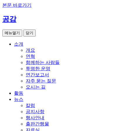
본문 바로가기
공감
메뉴열기
닫기
소개
개요
연혁
함께하는 사람들
투명한 운영
연간보고서
자주 묻는 질문
오시는 길
활동
뉴스
칼럼
공지사항
행사안내
출판간행물
자료실