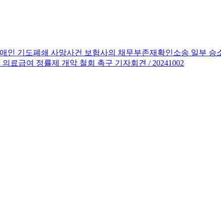
지적장애인 기도폐쇄 사망사건 보험사의 채무부존재확인소송 일부 승
 의료급여 정률제 개악 철회 촉구 기자회견 / 20241002