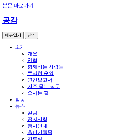
본문 바로가기
공감
메뉴열기
닫기
소개
개요
연혁
함께하는 사람들
투명한 운영
연간보고서
자주 묻는 질문
오시는 길
활동
뉴스
칼럼
공지사항
행사안내
출판간행물
자료실