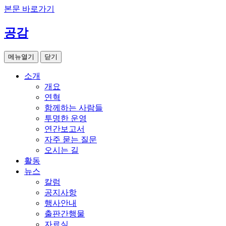
본문 바로가기
공감
메뉴열기
닫기
소개
개요
연혁
함께하는 사람들
투명한 운영
연간보고서
자주 묻는 질문
오시는 길
활동
뉴스
칼럼
공지사항
행사안내
출판간행물
자료실