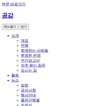
본문 바로가기
공감
메뉴열기
닫기
소개
개요
연혁
함께하는 사람들
투명한 운영
연간보고서
자주 묻는 질문
오시는 길
활동
뉴스
칼럼
공지사항
행사안내
출판간행물
자료실