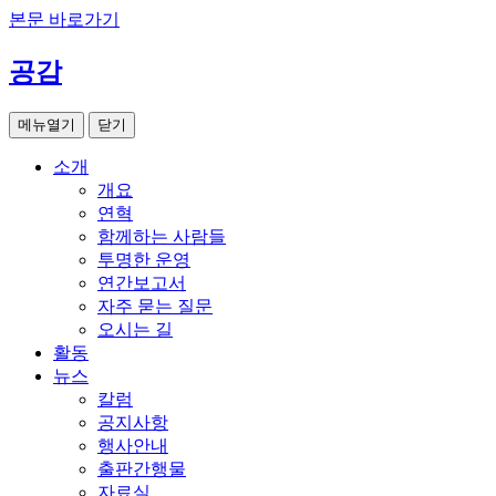
본문 바로가기
공감
메뉴열기
닫기
소개
개요
연혁
함께하는 사람들
투명한 운영
연간보고서
자주 묻는 질문
오시는 길
활동
뉴스
칼럼
공지사항
행사안내
출판간행물
자료실