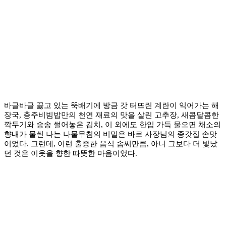
바글바글 끓고 있는 뚝배기에 방금 갓 터뜨린 계란이 익어가는 해
장국, 충주
비빔밥만의 천연 재료의 맛을 살린 고추장, 새콤달콤한
깍두기와 송송 썰어놓은 김치, 이 외에도 한입 가득 물으면 채소의
향내가 물씬 나는 나물무침의 비밀은 바로 사장님의 종갓집 손맛
이었다. 그런데, 이런 출중한 음식 솜씨만큼, 아니 그보다 더 빛났
던 것은 이웃을 향한 따뜻한 마음이었다.