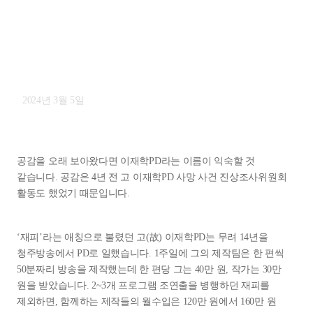
“판례 남기면 14년 동안 못 썼던
계약서 한 번이라도 쓰겠죠. 전국에
있는 프리랜서들”
2024년 3월 5일
공감을 오래 보아왔다면 이재학PD라는 이름이 익숙할 것
같습니다. 공감은 4년 전 고 이재학PD 사망 사건 진상조사위원회
활동도 했었기 때문입니다.
‘재피’라는 애칭으로 불렸던 고(故) 이재학PD는 무려 14년을
청주방송에서 PD로 일했습니다. 1주일에 그의 제작팀은 한 편씩
50분짜리 방송을 제작했는데 한 편당 그는 40만 원, 작가는 30만
원을 받았습니다. 2~3개 프로그램 조연출을 병행하던 재피를
제외하면, 함께하는 제작들의 월수입은 120만 원에서 160만 원