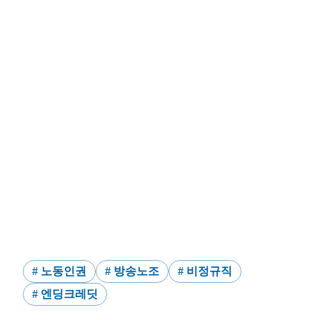
본문 바로가기
# 노동인권
# 방송노조
# 비정규직
# 엔딩크레딧