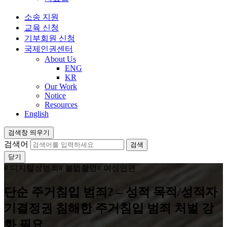
소송 지원
교육 신청
기부회원 신청
국제인권센터
About Us
ENG
KR
Our Work
Notice
Resources
English
검색창 띄우기
검색어
닫기
# 디지털성범죄
# 불법촬영
# 여성인권
단순 주거침입 범죄? – 성적 목적/성적자
기결정권 침해한 주거침입 범죄 처벌 강
화 필요