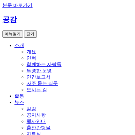
본문 바로가기
공감
메뉴열기
닫기
소개
개요
연혁
함께하는 사람들
투명한 운영
연간보고서
자주 묻는 질문
오시는 길
활동
뉴스
칼럼
공지사항
행사안내
출판간행물
자료실