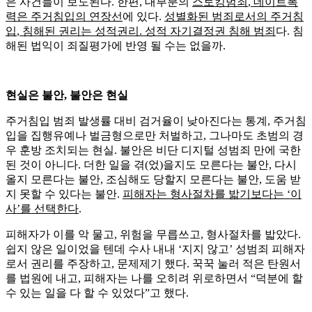
은 사건들이 보도된다. 한편, 대부분의
스토킹범죄
,
데이트폭
력은 주거침입의 연장선
에 있다.
성별화된 범죄로서의 주거침
입
,
침해된 권리는 성적권리
.
성적 자기결정권 침해 범
죄
다. 침
해된 법익이 죄질평가에 반영 될 수는 없을까.
현실은 불안, 불안은 현실
주거침입 범죄 발생률 대비 검거율이 낮아진다는 통계, 주거침
입을 집행유예나 벌금형으로만 처벌하고, 그나마도 초범의 경
우 훈방 조치되는 현실. 불안은 비단 디지털 성범죄 만에 국한
된 것이 아니다. 더한 일을 겪(었)을지도 모른다는 불안, 다시
올지 모른다는 불안, 조심해도 당할지 모른다는 불안, 도움 받
지 못할 수 있다는 불안.
피해자는 형사절차를 밟기보다는
‘
이
사
’
를 선택한다
.
피해자가 이를 악 물고, 위험을 무릅쓰고, 형사절차를 밟았다.
쉽지 않은 일이었을 텐데 수사 내내 ‘지지 않고’ 성범죄 피해자
로서 권리를 주장하고, 문제제기 했다. 꾹꾹 눌러 적은 탄원서
를 법원에 내고, 피해자는 나를 오히려 위로하면서 “덕분에 할
수 있는 일을 다 할 수 있었다”고 했다.