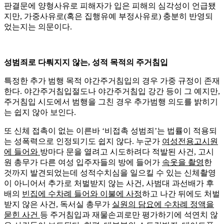
판결문에 양형사유로 피해자가 입은 피해의 심각성이 언급됐
지만, 가중사유로(혹은 집행유예 부정사유로) 충분히 반영되
었는지는 의문이다.
성범죄로 다뤄지지 않는, 성적 목적의 주거침입
특정한 추가 범행 목적 야간주거침입의 경우 가중 규정이 존재
한다. 야간주거침입절도나 야간주거침입 강간 등이 그 예지만,
주거침입 시도에서 범행을 그친 경우 추가범행 의도를 밝히기
는 쉽지 않아 보인다.
또 신체 접촉이 없는 이른바 ‘비접촉 성범죄’는 법률이 적용되
는 성폭력으로 인정되기도 쉽지 않다. 누군가
여성전용고시원
에 들어와
방마다 문을 열려고 시도하려다 적발된 사건, 고시
원 총무가 다른 여성 입주자들의 방에 들어가
속옷을 촬영
한
것까지 발견되었는데 성적수치심을 일으킬 수 있는 신체촬영
이 아니어서 추가로 처벌받지 않는 사건, 사범대 과선배가 후
배의
빈집에 수차례 들어와 이불에 사정
하고 나간 뒤에도 처벌
받지 않은 사건, 독서실 총무가
실원의 담요에 수차례 정액을
묻힌 사건
등 주거침입과 재물손괴로만 평가하기에 석연치 않