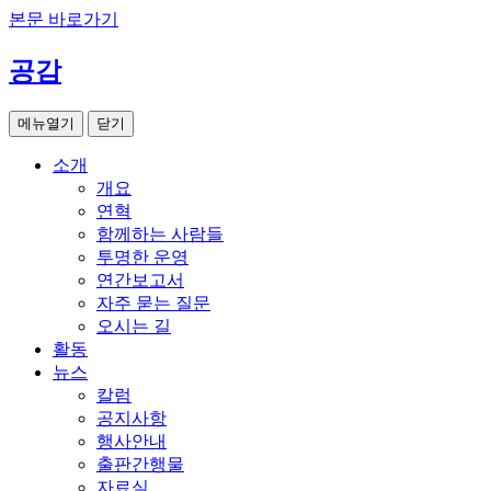
본문 바로가기
공감
메뉴열기
닫기
소개
개요
연혁
함께하는 사람들
투명한 운영
연간보고서
자주 묻는 질문
오시는 길
활동
뉴스
칼럼
공지사항
행사안내
출판간행물
자료실