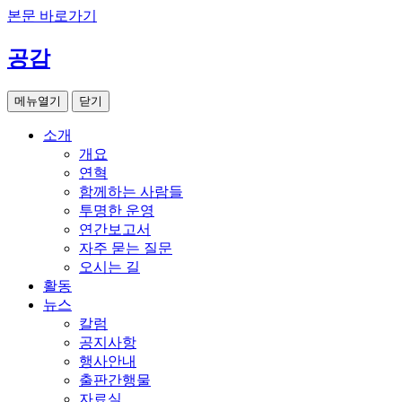
본문 바로가기
공감
메뉴열기
닫기
소개
개요
연혁
함께하는 사람들
투명한 운영
연간보고서
자주 묻는 질문
오시는 길
활동
뉴스
칼럼
공지사항
행사안내
출판간행물
자료실