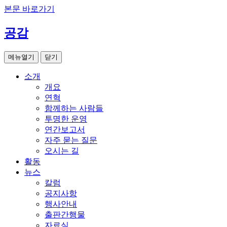
본문 바로가기
공감
메뉴열기
닫기
소개
개요
연혁
함께하는 사람들
투명한 운영
연간보고서
자주 묻는 질문
오시는 길
활동
뉴스
칼럼
공지사항
행사안내
출판간행물
자료실