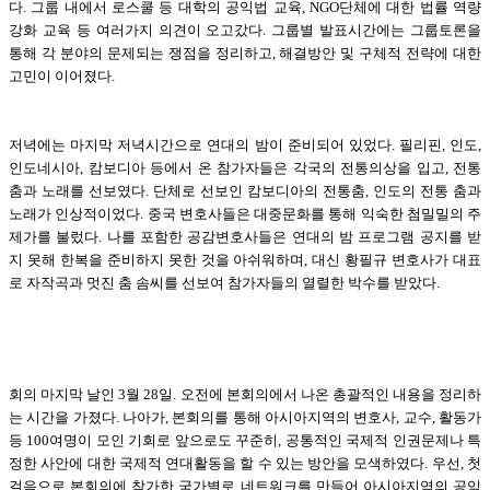
다. 그룹 내에서 로스쿨 등 대학의 공익법 교육, NGO단체에 대한 법률 역량
강화 교육 등 여러가지 의견이 오고갔다. 그룹별 발표시간에는 그룹토론을
통해 각 분야의 문제되는 쟁점을 정리하고, 해결방안 및 구체적 전략에 대한
고민이 이어졌다.
저녁에는 마지막 저녁시간으로 연대의 밤이 준비되어 있었다. 필리핀, 인도,
인도네시아, 캄보디아 등에서 온 참가자들은 각국의 전통의상을 입고, 전통
춤과 노래를 선보였다. 단체로 선보인 캄보디아의 전통춤, 인도의 전통 춤과
노래가 인상적이었다. 중국 변호사들은 대중문화를 통해 익숙한 첨밀밀의 주
제가를 불렀다. 나를 포함한 공감변호사들은 연대의 밤 프로그램 공지를 받
지 못해 한복을 준비하지 못한 것을 아쉬워하며, 대신 황필규 변호사가 대표
로 자작곡과 멋진 춤 솜씨를 선보여 참가자들의 열렬한 박수를 받았다.
회의 마지막 날인 3월 28일. 오전에 본회의에서 나온 총괄적인 내용을 정리하
는 시간을 가졌다. 나아가, 본회의를 통해 아시아지역의 변호사, 교수, 활동가
등 100여명이 모인 기회로 앞으로도 꾸준히, 공통적인 국제적 인권문제나 특
정한 사안에 대한 국제적 연대활동을 할 수 있는 방안을 모색하였다. 우선, 첫
걸음으로 본회의에 참가한 국가별로 네트워크를 만들어 아시아지역의 공익