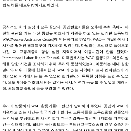
법 단체를 네트워킹하기로 하였다.
공식적인 회의 일정이 모두 끝났다. 공감변호사들은 오후에 주최 측에서 마
련한 관광을 가는 대신 황필규 변호사가 지원을 하고 있는 필리핀 노동단체
WAC(Worker Assistance Center)에 방문하기로 하였다. WAC는 마닐라에서 1
시간쯤 떨어진 경제특구에 위치하고 있었는데, 마닐라는 도심으로 들어오고
나갈 때 교통체증이 항상 심한 지역이어서 이동시간이 한참 걸렸다.
International Labor Rights Forum의 미국변호사는 WAC 활동가가 의문의 살
해를 당한 사건을 조사하기 위해 우리와 동행하였는데, 이동하는 내내 심한
멀미와 더위 때문에 힘들어했다. WAC가 있는 지역에 이르자 컨퍼런스가 개
최되었던 지역에서는 볼 수 없었던 필리핀만의 독특한 정취를 느낄 수 있었
다. 오토바이를 개조해서 만든 일인용 택시, 인력거 등을 볼 수 있었고, 재래시
장, 초등학교 졸업식 등을 구경할 수 있었다.
우리가 방문하자 WAC 활동가들이 반갑게 맞이하여 주었다. 공감과 WAC가
지원하고 있는 사건은 한국기업이 필리핀 노동자들을 노동조합을 만들었다
는 이유로 부당해고 한 사건이었다. 한국기업측은 협상이나 대화도 거부하고
있는 상태였는데, 필리핀 국내법으로는 부당해고무효소송의 경우 소송기간
만 10년 이상 걸리기 때문에 소송제기는 사실상 사건을 포기할 때 마지막으