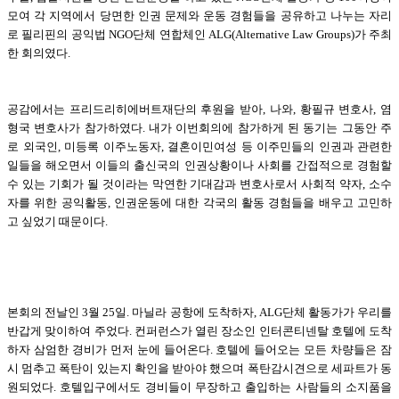
모여 각 지역에서 당면한 인권 문제와 운동 경험들을 공유하고 나누는 자리
로 필리핀의 공익법 NGO단체 연합체인 ALG(Alternative Law Groups)가 주최
한 회의였다.
공감에서는 프리드리히에버트재단의 후원을 받아, 나와, 황필규 변호사, 염
형국 변호사가 참가하였다. 내가 이번회의에 참가하게 된 동기는 그동안 주
로 외국인, 미등록 이주노동자, 결혼이민여성 등 이주민들의 인권과 관련한
일들을 해오면서 이들의 출신국의 인권상황이나 사회를 간접적으로 경험할
수 있는 기회가 될 것이라는 막연한 기대감과 변호사로서 사회적 약자, 소수
자를 위한 공익활동, 인권운동에 대한 각국의 활동 경험들을 배우고 고민하
고 싶었기 때문이다.
본회의 전날인 3월 25일. 마닐라 공항에 도착하자, ALG단체 활동가가 우리를
반갑게 맞이하여 주었다. 컨퍼런스가 열린 장소인 인터콘티넨탈 호텔에 도착
하자 삼엄한 경비가 먼저 눈에 들어온다. 호텔에 들어오는 모든 차량들은 잠
시 멈추고 폭탄이 있는지 확인을 받아야 했으며 폭탄감시견으로 세파트가 동
원되었다. 호텔입구에서도 경비들이 무장하고 출입하는 사람들의 소지품을