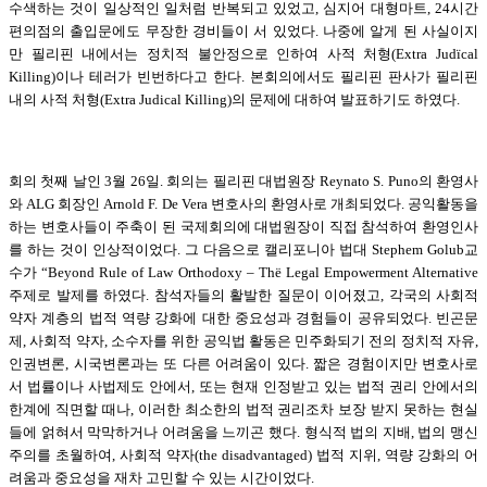
수색하는 것이 일상적인 일처럼 반복되고 있었고, 심지어 대형마트, 24시간
편의점의 출입문에도 무장한 경비들이 서 있었다. 나중에 알게 된 사실이지
만 필리핀 내에서는 정치적 불안정으로 인하여 사적 처형(Extra Judïcal
Killing)이나 테러가 빈번하다고 한다. 본회의에서도 필리핀 판사가 필리핀
내의 사적 처형(Extra Judical Killing)의 문제에 대하여 발표하기도 하였다.
회의 첫째 날인 3월 26일. 회의는 필리핀 대법원장 Reynato S. Puno의 환영사
와 ALG 회장인 Arnold F. De Vera 변호사의 환영사로 개최되었다. 공익활동을
하는 변호사들이 주축이 된 국제회의에 대법원장이 직접 참석하여 환영인사
를 하는 것이 인상적이었다. 그 다음으로 캘리포니아 법대 Stephem Golub교
수가 “Beyond Rule of Law Orthodoxy – Thë Legal Empowerment Alternative
주제로 발제를 하였다. 참석자들의 활발한 질문이 이어졌고, 각국의 사회적
약자 계층의 법적 역량 강화에 대한 중요성과 경험들이 공유되었다. 빈곤문
제, 사회적 약자, 소수자를 위한 공익법 활동은 민주화되기 전의 정치적 자유,
인권변론, 시국변론과는 또 다른 어려움이 있다. 짧은 경험이지만 변호사로
서 법률이나 사법제도 안에서, 또는 현재 인정받고 있는 법적 권리 안에서의
한계에 직면할 때나, 이러한 최소한의 법적 권리조차 보장 받지 못하는 현실
들에 얽혀서 막막하거나 어려움을 느끼곤 했다. 형식적 법의 지배, 법의 맹신
주의를 초월하여, 사회적 약자(the disadvantaged) 법적 지위, 역량 강화의 어
려움과 중요성을 재차 고민할 수 있는 시간이었다.