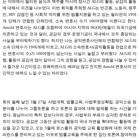
는 야외에서 필리핀 음식과 맥주를 마시며 장시간 ALG의 활동, 공감의 활동
에 대해서 의견을 나누었다. 이번 회의를 주최한 ALG는 빈곤층, 노동자, 원주
민, HIV 감염인 등 사회적 약자를 위한 법률지원을 하고 있는 필리핀의 19여
개 단체가 연합된 단체인데, 소속 변호사 수가 100여명에 이른다고 한다.
Arnold 변호사는 ALG를 포함하여 아시아 지역의 NGO단체들이 외국기금에
의존하고 있는 것과 달리, 공감의 경우 운영기금이 국내에서 모두 충당되는
사실을 부러워하기도 했다. 하지만 나는 공익변호사단체의 연합체인 ALG의
소속 단체수가 19여개에 이르고, ALG의 소속변호사(공익활동을 전업으로 하
는 변호사의 수)가 100여명이 넘는다는 사실이 놀랍고 부러웠다. ALG의 지
향, 활동이 공감과 많이 닮아서 그의 경험을 듣고, 공감의 경험을 나눌 수 있어
서 즐거운 시간이었고, 유쾌하면서도 배려심 많고 진지한 Arnold 변호사의 인
간적인 매력도 느낄 수 있는 자리였다.
회의 둘째 날인 3월 27일. 사법개혁, 법률교육, 사법투명성확립, 공익소송 등
분야를 나누어 그룹토론을 하고 토론의 결과에 대해 발제를 하는 시간을 가
졌다. 동남아시아 특히 캄보디아의 경우, 사법부의 부패가 심각한 문제로 지
적이 되었다. 공감은 그동안 공익법 활동의 국내 저변을 확대하는 활동에 관
심을 갖고 있었고, 오는 5월에 로스쿨의 공익법 교육 활성화에 대한 국제 컨
퍼런스를 준비하고 있는 이유로 법률교육을 주제로 한 집단 토론에 참여하였