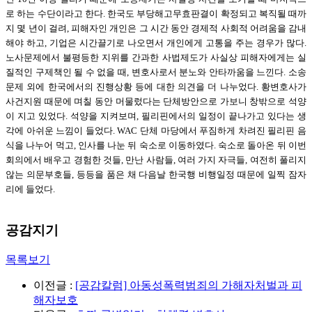
로 하는 수단이라고 한다. 한국도 부당해고무효판결이 확정되고 복직될 때까
지 몇 년이 걸려, 피해자인 개인은 그 시간 동안 경제적 사회적 어려움을 감내
해야 하고, 기업은 시간끌기로 나오면서 개인에게 고통을 주는 경우가 많다.
노사문제에서 불평등한 지위를 간과한 사법제도가 사실상 피해자에게는 실
질적인 구제책인 될 수 없을 때, 변호사로서 분노와 안타까움을 느낀다. 소송
문제 외에 한국에서의 진행상황 등에 대한 의견을 더 나누었다. 황변호사가
사건지원 때문에 며칠 동안 머물렀다는 단체방안으로 가보니 창밖으로 석양
이 지고 있었다. 석양을 지켜보며, 필리핀에서의 일정이 끝나가고 있다는 생
각에 아쉬운 느낌이 들었다. WAC 단체 마당에서 푸짐하게 차려진 필리핀 음
식을 나누어 먹고, 인사를 나눈 뒤 숙소로 이동하였다. 숙소로 돌아온 뒤 이번
회의에서 배우고 경험한 것들, 만난 사람들, 여러 가지 자극들, 여전히 풀리지
않는 의문부호들, 등등을 품은 채 다음날 한국행 비행일정 때문에 일찍 잠자
리에 들었다.
공감지기
목록보기
이전글 :
[공감칼럼] 아동성폭력범죄의 가해자처벌과 피
해자보호