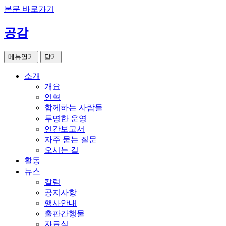
본문 바로가기
공감
메뉴열기
닫기
소개
개요
연혁
함께하는 사람들
투명한 운영
연간보고서
자주 묻는 질문
오시는 길
활동
뉴스
칼럼
공지사항
행사안내
출판간행물
자료실