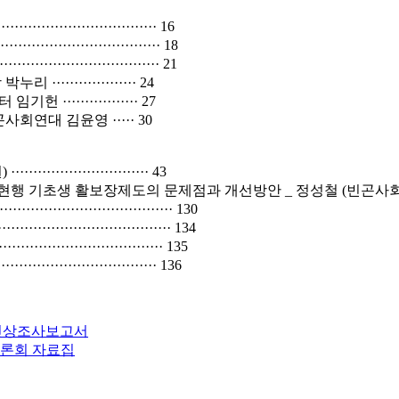
························ 16
·························· 18
·························· 21
··············· 24
··············· 27
연대 김윤영 ····· 30
··················· 43
본 현행 기초생 활보장제도의 문제점과 개선방안 _ 정성철 (빈곤사회연
····························· 130
······························ 134
··························· 135
························ 136
건 진상조사보고서
토론회 자료집