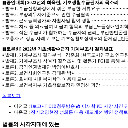
▮[증언대회] 2022년의 최옥란, 기초생활수급권자의 목소리
▫ 발표1. 수급신청과정에서 겪은 부당한 서류요구 ······························
▫ 발표2. 부양의무자기준으로 인한 수급탈락 ····································
▫ 발표3. 근로능력평가와 자활사업 참여 경험 ···································
▫ 발표4. 치료 중 의료급여 비급여 항목의 부담 _노들장애인야학 박누리 ····
▫ 발표5. 적은 수급비가 침해하는 수급자의 권리_ 부산반빈곤센터 임기헌 ··
▫ 보충자료. 상담 사례로 보는 기초생활보장제도의 문제점 _빈곤사회
▮[토론회] 2022년 기초생활수급자 가계부조사 결과발표
▫ 발제1. 가계부조사 결과분석 _ 김준희 (한국도시연구소 연구원) ············
▫ 발제2. 가계부조사 참여자 질적조사 및 활동가 FGI를 통해 
▫ 토론1. 공익인권법재단 박영아변호사 ···········································
▫ 토론2. 보건사회연구원 김태완 박사 ············································
▫ 토론3. 호서대 사회복지학과 이용재 교수 ······································
▫ 토론4. 보건복지부 기초생활보장과 민영신 과장 ······························
목록보기
이전글 :
[보고서] CJB청주방송 故 이재학 PD 사망 사
다음글 :
장기요양현장 성희롱 대응 제도개선 방안 정책
법률의 사각지대에 있는