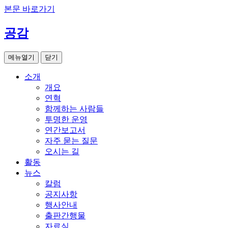
본문 바로가기
공감
메뉴열기
닫기
소개
개요
연혁
함께하는 사람들
투명한 운영
연간보고서
자주 묻는 질문
오시는 길
활동
뉴스
칼럼
공지사항
행사안내
출판간행물
자료실