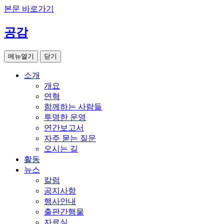
본문 바로가기
공감
메뉴열기
닫기
소개
개요
연혁
함께하는 사람들
투명한 운영
연간보고서
자주 묻는 질문
오시는 길
활동
뉴스
칼럼
공지사항
행사안내
출판간행물
자료실