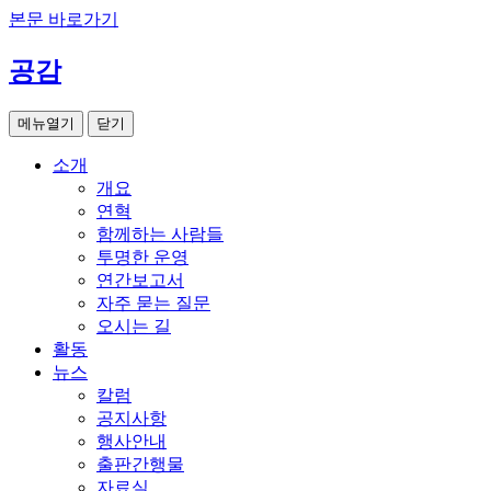
본문 바로가기
공감
메뉴열기
닫기
소개
개요
연혁
함께하는 사람들
투명한 운영
연간보고서
자주 묻는 질문
오시는 길
활동
뉴스
칼럼
공지사항
행사안내
출판간행물
자료실