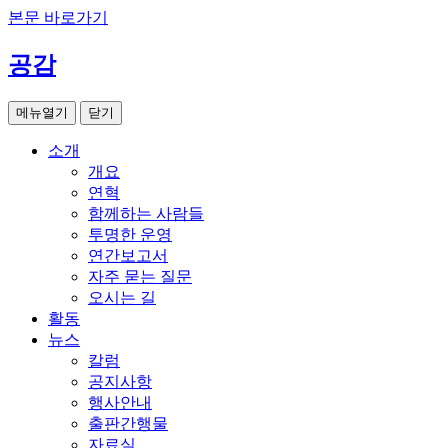
본문 바로가기
공감
메뉴열기
닫기
소개
개요
연혁
함께하는 사람들
투명한 운영
연간보고서
자주 묻는 질문
오시는 길
활동
뉴스
칼럼
공지사항
행사안내
출판간행물
자료실