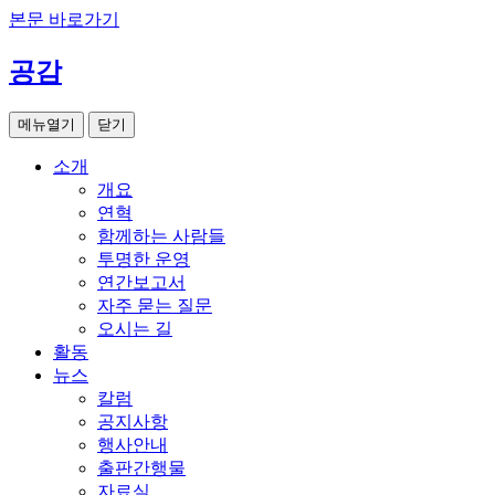
본문 바로가기
공감
메뉴열기
닫기
소개
개요
연혁
함께하는 사람들
투명한 운영
연간보고서
자주 묻는 질문
오시는 길
활동
뉴스
칼럼
공지사항
행사안내
출판간행물
자료실