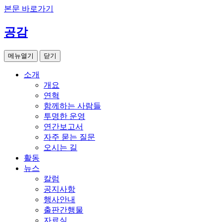
본문 바로가기
공감
메뉴열기
닫기
소개
개요
연혁
함께하는 사람들
투명한 운영
연간보고서
자주 묻는 질문
오시는 길
활동
뉴스
칼럼
공지사항
행사안내
출판간행물
자료실